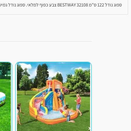
ספוג נודל 122 ס"מ 32108 BESTWAY צבע כפוף למלאי. ספוג נודל גמיש, ניתן לכופף לצורות שונות. מידות: 122X6.5 ס"מ