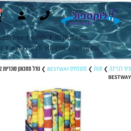
0
מכשירים לבריכה
INTEX
BESTWAY
מכסים | מערכות סגירה לתאי גלילה | נירוסטה
ג'
ציוד לבריכה
❯
חנות
❯
מתנפחים BESTWAY
❯
BESTWAY