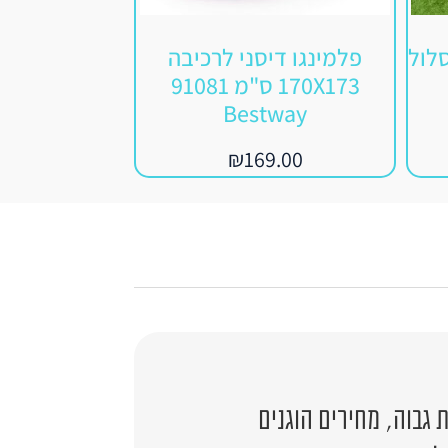
מסלול
פלמינגו דיסני לרכיבה
כיסא למים ע
170X173 ס"מ 91081
לפחית BESTWAY 43097
Bestway
.00
₪
169.00
גבוה, מחירים הוגנים