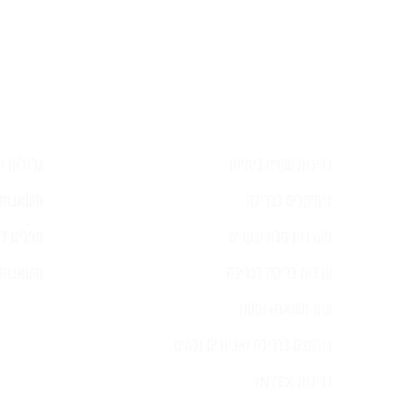
השאירו ל
בריכות שחיה ביתיות
גלגלות וכ
כימיקלים לבריכה
משאבות 
מערכות מלח ובקרים
מפלים לב
ערכות בדיקה לבריכה
משאבות ל
קיט משאבה ומסנן
רובוטים לבריכה ואביזרים נלווים
בריכות INTEX