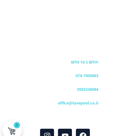
כתובת החנות
יהלום 1 עד הלום
משרדים
074-7009883
שירות לקוחות והזמנות
0505238884
כתובת דוא"ל
office@luxepool.co.il
עקבו אחרינו
0