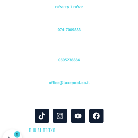
יהלום 1 עד הלום
משרדים
074-7009883
שירות לקוחות והזמנות
0505238884
כתובת דוא"ל
office@luxepool.co.il
עקבו אחרינו
© כל הזכויות שמורות 2024 |
הצהרת נגישות
0