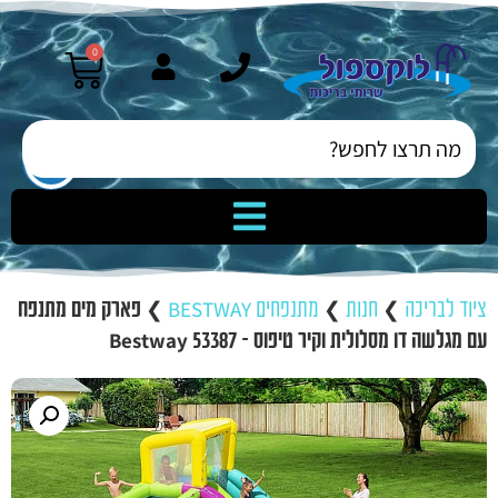
0
ציוד לבריכה
❯
חנות
❯
מתנפחים BESTWAY
❯
פארק מים מתנפח
עם מגלשה דו מסלולית וקיר טיפוס – Bestway 53387