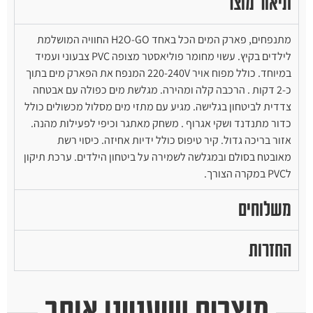
תיאור מוצר
מתנפחים, פארק המים הכל באחד H2O-GO החוויה המושלמת
לילדים בקיץ. עשוי מחומר פוליאסטר מצופה PVC צבעוני ועמיד
במיוחד. כולל מפוח אויר 220-240V המנפח את הפארק מים בתוך
כ-2 דקות . הרכבה קלה ומהירה. מגלשת מים כפולה עם אבטחה
צדדית לביטחון בגלישה. מגיע עם מתזי מים מסלול מכשולים כולל
כדור מתנדנד ושקי אגרוף . משחק מאתגר וכיפי לפעילות מהנה.
אזור בריכה גדול. קיר טיפוס כולל ידיות אחיזה. כיסוי רשת
מאובטח בסולם ובמגלשה לשמירה על ביטחון הילדים. ערכת תיקון
לPVC במקרה הצורך.
משלוחים
החזרות
מוצרים שיעניינו אותך