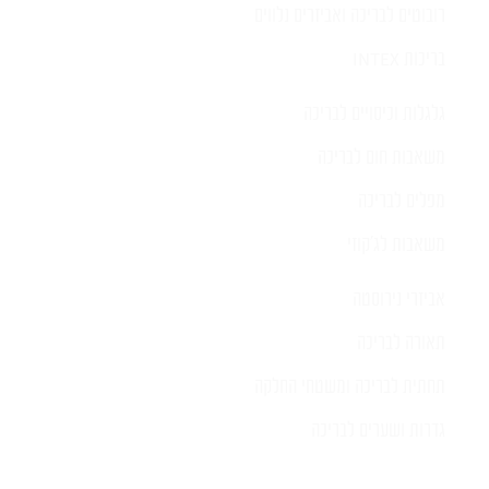
רובוטים לבריכה ואביזרים נלווים
בריכות INTEX
גלגלות וכיסויים לבריכה
משאבות חום לבריכה
מפלים לבריכה
משאבות לג'קוזי
אביזרי נירוסטה
תאורה לבריכה
תחתית לבריכה ומשטחי החלקה
גדרות ושערים לבריכה
כתובת החנות