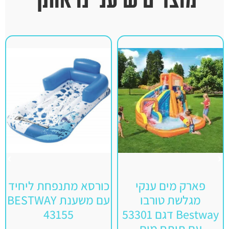
פארק מים ענקי
כורסא מתנפחת ליחיד
מגלשת טורבו
עם משענת BESTWAY
Bestway דגם 53301
43155
עם תותח מים