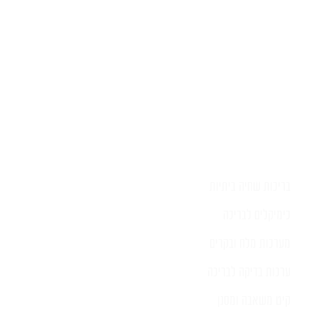
בריכות שחיה ביתיות
כימיקלים לבריכה
מערכות מלח ובקרים
ערכות בדיקה לבריכה
קיט משאבה ומסנן