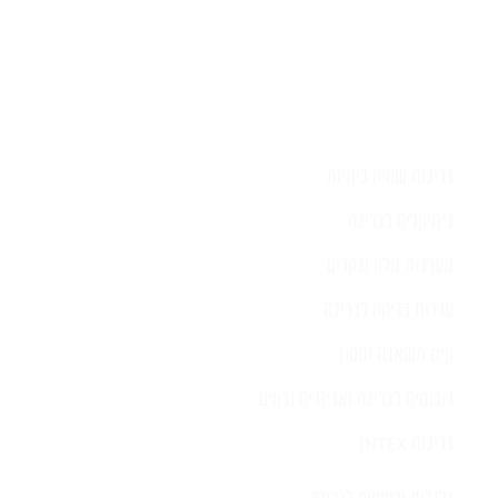
בריכות שחיה ביתיות
כימיקלים לבריכה
מערכות מלח ובקרים
ערכות בדיקה לבריכה
קיט משאבה ומסנן
רובוטים לבריכה ואביזרים נלווים
בריכות INTEX