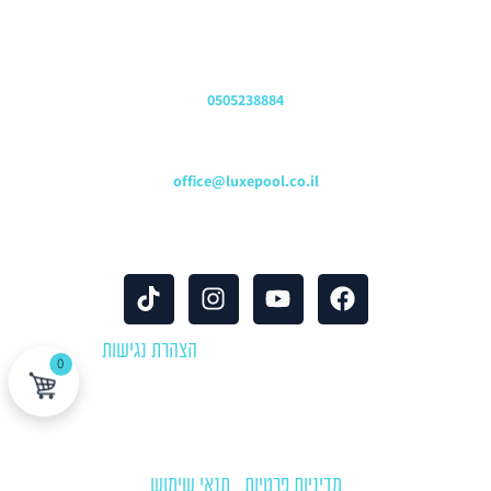
שירות לקוחות והזמנות
0505238884
כתובת דוא"ל
office@luxepool.co.il
עקבו אחרינו
© כל הזכויות שמורות 2024 |
הצהרת נגישות
0
לוקספול שירותי בריכות | יבוא ושיווק אביזרים וציוד לבריכות שחייה
מדיניות פרטיות
|
תנאי שימוש