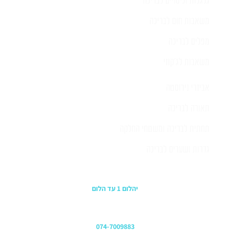
גלגלות וכיסויים לבריכה
משאבות חום לבריכה
מפלים לבריכה
משאבות לג'קוזי
אביזרי נירוסטה
תאורה לבריכה
תחתית לבריכה ומשטחי החלקה
גדרות ושערים לבריכה
כתובת החנות
יהלום 1 עד הלום
משרדים
074-7009883