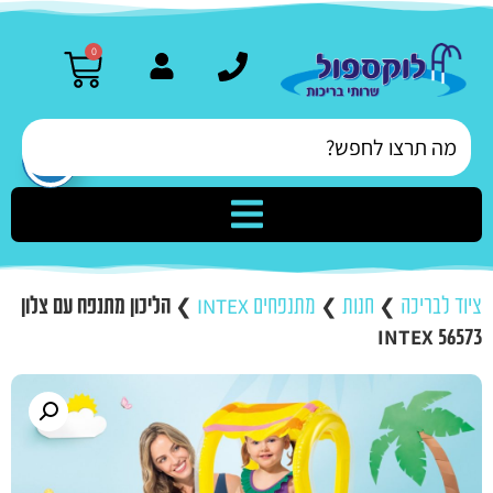
0
ציוד לבריכה
❯
חנות
❯
מתנפחים INTEX
❯
הליכון מתנפח עם צלון
INTEX 56573