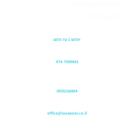
תחתית לבריכה ומשטחי החלקה
גדרות ושערים לבריכה
כתובת החנות
יהלום 1 עד הלום
משרדים
074-7009883
שירות לקוחות והזמנות
0505238884
כתובת דוא"ל
office@luxepool.co.il
עקבו אחרינו