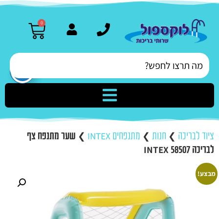
0
ציוד לבריכה
❯
חנות
❯
מתנפחים INTEX
❯
שער מתנפח צף
לבריכה INTEX 58507
מבצע!