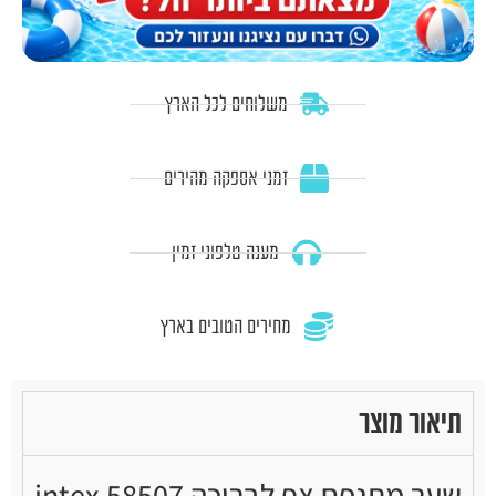
משלוחים לכל הארץ
זמני אספקה מהירים
מענה טלפוני זמין
מחירים הטובים בארץ
תיאור מוצר
שער מתנפח צף לבריכה intex 58507