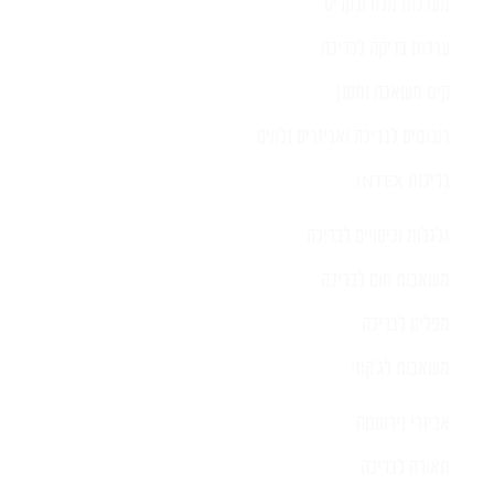
מערכות מלח ובקרים
ערכות בדיקה לבריכה
קיט משאבה ומסנן
רובוטים לבריכה ואביזרים נלווים
בריכות INTEX
גלגלות וכיסויים לבריכה
משאבות חום לבריכה
מפלים לבריכה
משאבות לג'קוזי
אביזרי נירוסטה
תאורה לבריכה