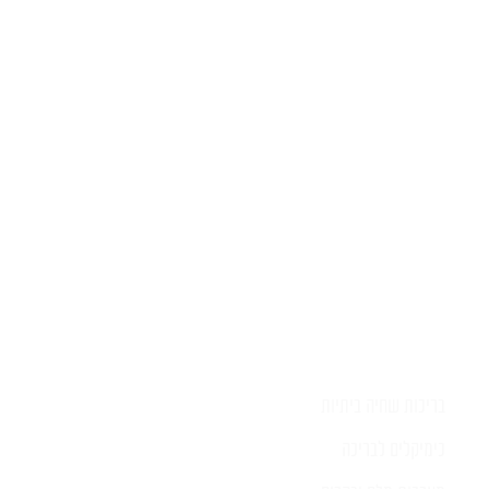
יש לכם שאלה?
השאירו לפרטים ונציג יחזור אליכם
בהקדם
בריכות שחיה ביתיות
כימיקלים לבריכה