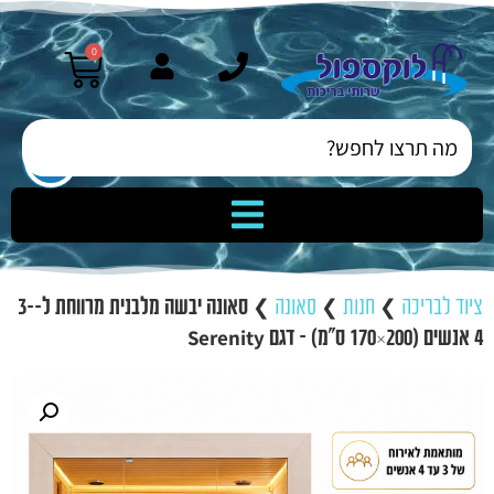
0
ציוד לבריכה
❯
חנות
❯
סאונה
❯
סאונה יבשה מלבנית מרווחת ל-3-
4 אנשים (200×170 ס"מ) – דגם Serenity