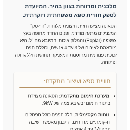
מלבנית ומרווחת בגוון בהיר, המיועדת
לספק חוויית ספא משפחתית ויוקרתית.
הסאונה מציעה חזית חיצונית מלוחות "היי-טק"
המעניקים מראה מודרני, ופנים החדר מחופה בעץ
צפצפה (Poplar) והמלוק איכותי המיובא מחו"ל. היא
מותאמת לאירוח של 3 עד 4 אנשים, וכוללת חזית
זכוכית פנורמית מחוסמת המעניקה תחושת חלל גדולה
ופתוחה.
חוויית ספא ועיצוב מתקדם:
מערכת חימום מתקדמת:
הסאונה מצוידת
בתנור חימום יבש בעוצמה של 9kW.
נוחות מקסימלית:
חלל הפנים כולל ספסלים
דו-קומתיים מרווחים. התכנון מאפשר ישיבה
נוחה ל-3 עד 4 אנשים.