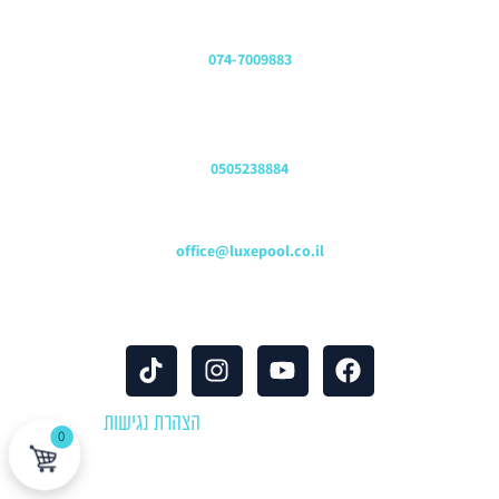
משרדים
074-7009883
שירות לקוחות והזמנות
0505238884
כתובת דוא"ל
office@luxepool.co.il
עקבו אחרינו
© כל הזכויות שמורות 2024 |
הצהרת נגישות
0
לוקספול שירותי בריכות | יבוא ושיווק אביזרים וציוד לבריכות שחייה