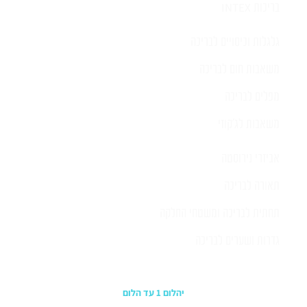
בריכות INTEX
גלגלות וכיסויים לבריכה
משאבות חום לבריכה
מפלים לבריכה
משאבות לג'קוזי
אביזרי נירוסטה
תאורה לבריכה
תחתית לבריכה ומשטחי החלקה
גדרות ושערים לבריכה
כתובת החנות
יהלום 1 עד הלום