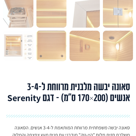
סאונה יבשה מלבנית מרווחת ל-3-4
אנשים (200×170 ס"מ) – דגם Serenity
סאונה יבשה משפחתית מרווחת המותאמת ל-3-4 אנשים. הסאונה
משלבת חזית מלוח "היי-טק" מודרני עם פנים מעץ צפצפה והמלוק.