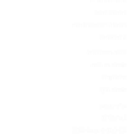
ערכות בדיקה לבריכה
קיט משאבה ומסנן
רובוטים לבריכה ואביזרים נלווים
בריכות INTEX
גלגלות וכיסויים לבריכה
משאבות חום לבריכה
מפלים לבריכה
משאבות לג'קוזי
אביזרי נירוסטה
תאורה לבריכה
תחתית לבריכה ומשטחי החלקה