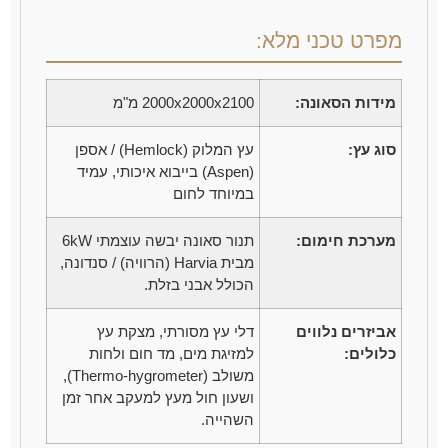
מפרט טכני מלא:
מידות הסאונה:
2000x2000x2100 מ"מ
סוג עץ:
עץ המלוק (Hemlock) / אספן
(Aspen) בייבוא איכותי, עמיד
במיוחד לחום
מערכת חימום:
תנור סאונה יבשה עוצמתי 6kW
מבית Harvia (הרוויה) / סנדונה,
הכולל אבני בזלת.
אביזרים נלווים
דלי עץ מסורתי, מצקת עץ
כלולים:
למזיגת מים, מד חום ולחות
משולב (Thermo-hygrometer),
ושעון חול מעץ למעקב אחר זמן
השהייה.