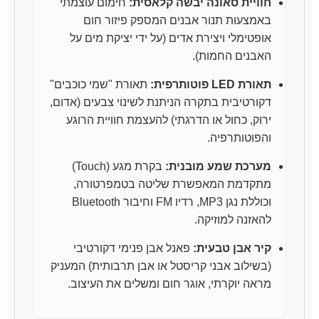
חוויית סאונה יבשה קלאסית:
חימום עוצמתי
באמצעות תנור אבנים המספק פיזור חום
אופטימלי ויצירת אדים (על ידי יציקת מים על
האבנים החמות).
תאורת LED פוטותרפית:
תאורת "שמי כוכבים"
דקורטיבית בתקרה הניתנת לשינוי צבעים (אדום,
ירוק, כחול או הדרגתי) להעצמת חוויית הרוגע
והפוטותרפיה.
מערכת שמע מובנית:
בקרת מגע (Touch)
מתקדמת המאפשרת שליטה בטמפרטורה,
וכוללת נגן MP3, רדיו FM וחיבור Bluetooth
להאזנה למוזיקה.
קיר אבן טבעית:
פאנל אבן פנימי דקורטיבי
(בשילוב אבני קריסטל או אבן תרבותית) המעניק
מראה יוקרתי, אוגר חום ומשלים את העיצוב.