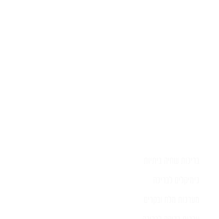
השאירו לפרטים ונציג יחזור אליכם
בהקדם
בריכות שחיה ביתיות
כימיקלים לבריכה
מערכות מלח ובקרים