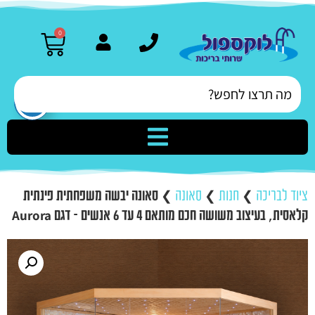
0
ציוד לבריכה
❯
חנות
❯
סאונה
❯
סאונה יבשה משפחתית פינתית
קלאסית, בעיצוב משושה חכם מותאם 4 עד 6 אנשים – דגם Aurora