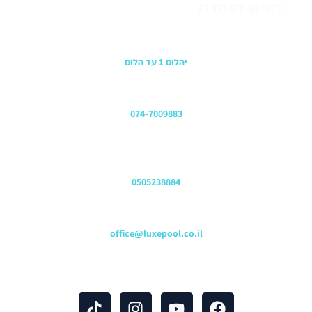
גדרות ושערים לבריכה
כתובת החנות
יהלום 1 עד הלום
משרדים
074-7009883
שירות לקוחות והזמנות
0505238884
כתובת דוא"ל
office@luxepool.co.il
עקבו אחרינו