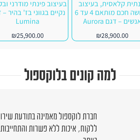
נתית קלאסית, בעיצוב
בעיצוב פינתי מודרני ובק
משושה חכם מותאם 4 עד 6
נקיים בגווני בז' בהיר – 
נשים – דגם Aurora
Lumina
₪
25,900.00
₪
28,900.00
למה קונים בלוקספול
חברת לוקספול מאמינה בתודעת שירות 
ללקוח, איכות ללא פשרות והתחייבות