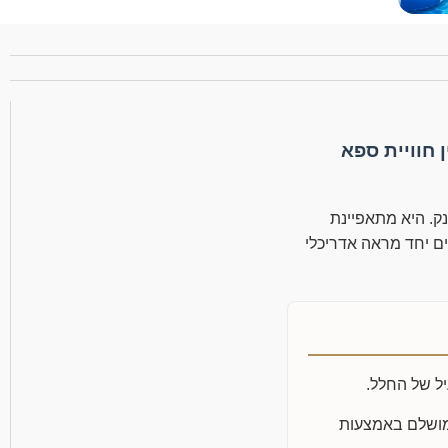
בין חוויית ספא
יק חלל משפחתי מפנק. היא מתאפיינת
ילוב קיר אחורי מחופה אבן תרבות קריסטל (White stone), היוצרים יחד מראה אדריכלי
 מושלם באמצעות