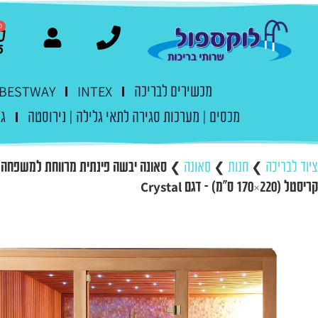
0
מכשירים לבריכה
INTEX
BESTWAY
מכסים | מערכות סגירה לתאי גלילה | נירוסטה
ג'
ציוד לבריכה
❯
חנות
❯
סאונה
❯
סאונה יבשה פינתית מרווחת למשפחה ע
קריסטל (220×170 ס"מ) – דגם Crystal