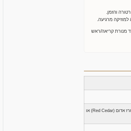
G לבקרה על הטמפרטורה והזמן.
), לצד מנורת קריאה/ראש
עץ הימלוק (Hemlock) / אספן. ניתן לבחור גם בארז אדום (Red Cedar) או