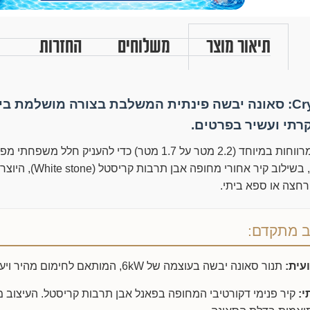
תיאור מוצר
משלוחים
החזרות
הכירו את דגם Crystal: סאונה יבשה פינתית המשלבת בצורה מושלמת 
קרתי ועשיר בפרטים.
הסאונה תוכננה במידות מרווחות במיוחד (2.2 מטר על 1.7 מטר) כדי להענ
בגימור עץ הימלוק איכותי, בש
חצה או ספא ביתי.
וב מתקדם:
עית:
תנור סאונה יבשה בעוצמה של 6kW, המותאם לחימום מהיר ויעיל של החלל.
י:
קיר פנימי דקורטיבי המחופה בפאנל אבן תרבות קריסטל. העיצוב