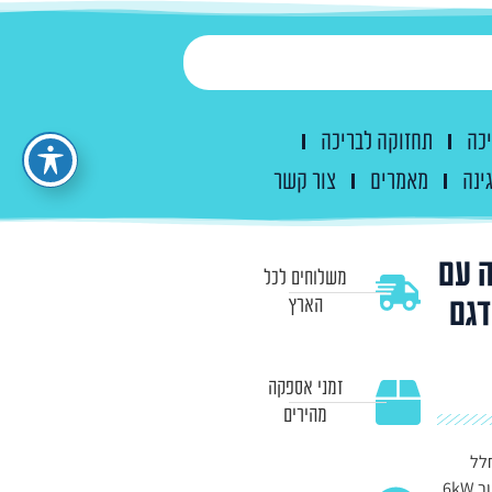
יכה
תחזוקה לבריכה
ינה
מאמרים
צור קשר
ה עם
משלוחים לכל
1 ס"מ) – דגם
הארץ
זמני אספקה
מהירים
לל
מרווח במיוחד במידות 220×170 ס"מ. הסאונה מאובזרת בתנור 6kW