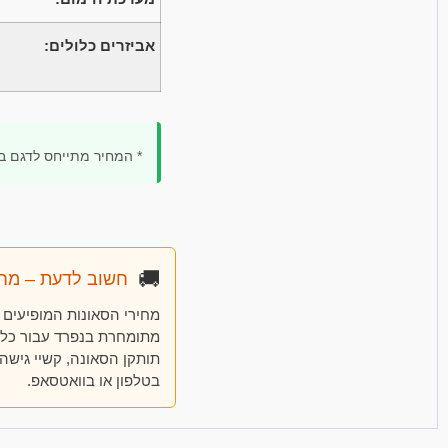
אביזרים כלולים:
* המחיר מתייחס לדגם בגודל 2200x1700x2100 מ"מ בלבד, בגימ
🚚
חשוב לדעת – מחי
מחירי הסאונות המופיעים
מתומחרת בנפרד עבור כל ה
תותקן הסאונה, קשיי גישה
בטלפון או בוואטסאפ.