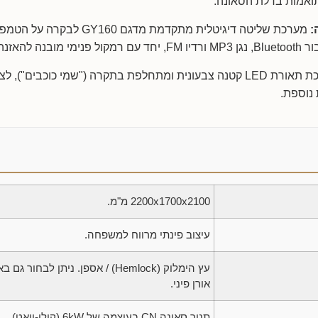
תואמות בדלת הסאונה.
:
מערכת שליטה דיגיטלית מתקדמת מדגם Y160
וזיקה מרגיעה.
מערכת תאורת LED קטנה צבעונית ומתחלפת בתקרה ("שמי כוכבים"
 נוספת.
2200x1700x2100 מ"מ.
עיצוב פינתי מרווח למשפחה.
אורן פיני.
תנור סאונה CN בעוצמה של 6kW (קילו-וואט).