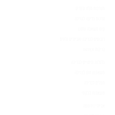
מערכות מלח ובקרים
ערכות בדיקה לבריכה
קיט משאבה ומסנן
רובוטים לבריכה ואביזרים נלווים
בריכות INTEX
גלגלות וכיסויים לבריכה
משאבות חום לבריכה
מפלים לבריכה
משאבות לג'קוזי
אביזרי נירוסטה