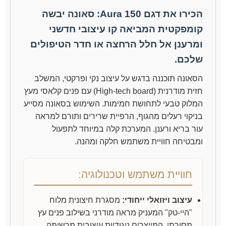
הכירו את דגם Aura 150: סאונה יבשה
קומפקטית המביאה קו עיצובי חדשני
ומרענן אל חלל הרחצה או חדר הטיפולים
שלכם.
הסאונה תוכננה בדגש על עיצוב נקי ופרקטי, המשלב
חזית מודרנית (High-tech board) עם פנים קלאסי מעץ
המלוק טבעי לתחושת חמימות. השימוש בסאונה מסייע
בניקוי רעלים מהגוף, הרפיית שרירים ותורם למראה
עור בריא ורענן. המערכת קלה במיוחד לתפעול
ומבטיחה חוויית משתמש חלקה ומהנה.
חוויית משתמש וטכנולוגיה:
עיצוב ויזואלי ייחודי:
מסגרת חיצונית מלוח
"היי-טק" המעניק מראה מודרני בשילוב פנים עץ
מסורתי, המייצרים ניגודיות עיצובית מרשימה.