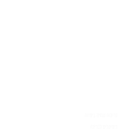
יש לכם שאלה?
השאירו לפרטים ונציג יחזור אליכם
בהקדם
בריכות שחיה ביתיות
כימיקלים לבריכה