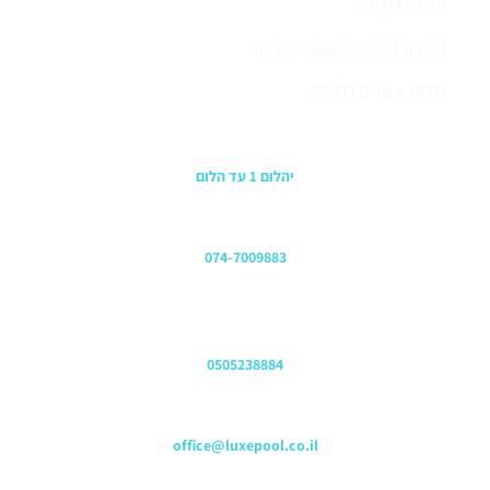
תאורה לבריכה
תחתית לבריכה ומשטחי החלקה
גדרות ושערים לבריכה
כתובת החנות
יהלום 1 עד הלום
משרדים
074-7009883
שירות לקוחות והזמנות
0505238884
כתובת דוא"ל
office@luxepool.co.il
עקבו אחרינו