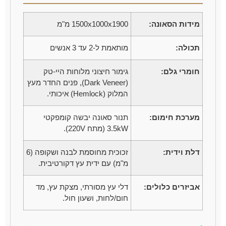
מידות הסאונה:
1500x1000x1900 מ"מ
תכולה:
מותאמת ל-2 עד 3 אנשים
חומרי גלם:
גימור חיצוני מלוחות היי-טק
(Dark Veneer), פנים החדר מעץ
המלוק (Hemlock) איכותי.
מערכת חימום:
תנור סאונה יבשה קומפקטי
3.5kW (מתח 220V).
דלת וידית:
זכוכית מחוסמת לבנה ושקופה (6
מ"מ) עם ידית עץ דקורטיבית.
אביזרים כלולים:
דלי עץ מסורתי, מצקת עץ, מד
חום/לחות, ושעון חול.