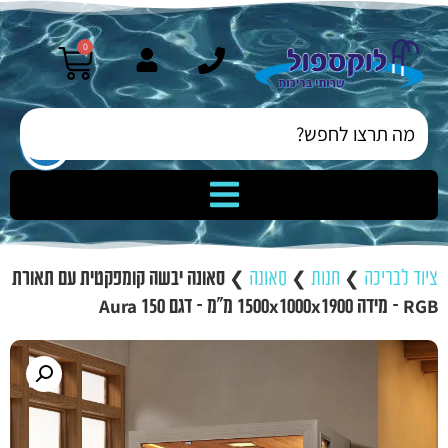
0
ציוד לבריכה
❯
חנות
❯
סאונה
❯
סאונה יבשה קומפקטית עם תאורת
RGB – מידה 1500x1000x1900 מ"מ – דגם Aura 150