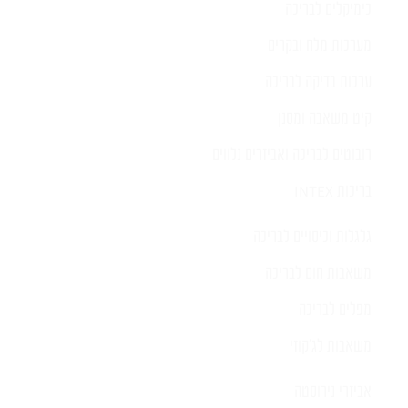
כימיקלים לבריכה
מערכות מלח ובקרים
ערכות בדיקה לבריכה
קיט משאבה ומסנן
רובוטים לבריכה ואביזרים נלווים
בריכות INTEX
גלגלות וכיסויים לבריכה
משאבות חום לבריכה
מפלים לבריכה
משאבות לג'קוזי
אביזרי נירוסטה