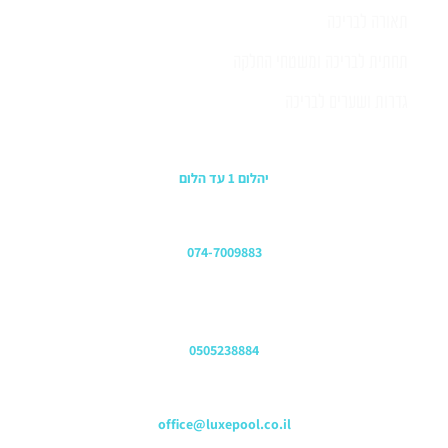
תאורה לבריכה
תחתית לבריכה ומשטחי החלקה
גדרות ושערים לבריכה
כתובת החנות
יהלום 1 עד הלום
משרדים
074-7009883
שירות לקוחות והזמנות
0505238884
כתובת דוא"ל
office@luxepool.co.il