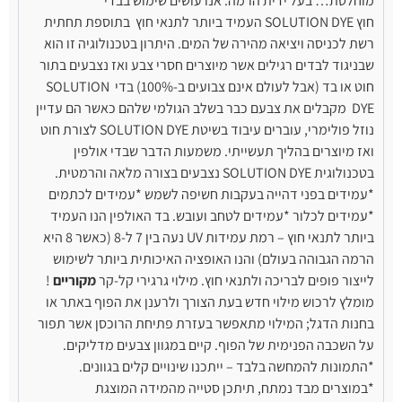
מוחלטת… בעל ידית הרמה. אנו עושים שימוש בבדי
חוץ SOLUTION DYE העמיד ביותר לתנאי חוץ בתוספת תחתית
רשת לכניסה ויציאה מהירה של המים. היתרון בטכנולוגיה זו הוא
שבניגוד לבדים רגילים אשר מיוצרים חסרי צבע ואז נצבעים בתור
חוט או בד (אבל לעולם אינם צבועים ב-100%) בדי SOLUTION
DYE מקבלים את צבעם כבר בשלב הגולמי שלהם כאשר הם עדיין
נוזל פולימרי, עוברים עיבוד בשיטת SOLUTION DYE לצורת חוט
ואז מיוצרים בהליך תעשייתי. משמעות הדבר שבדי אולפין
בטכנולוגית SOLUTION DYE נצבעים בצורה מלאה והרמטית.
*עמידים בפני דהייה בעקבות חשיפה לשמש *עמידים לכתמים
*עמידים לכלור *עמידים לטחב ועובש. בד האולפין הנו העמיד
ביותר לתנאי חוץ – רמת עמידות UV נעה בין 7 ל-8 (כאשר 8 היא
הרמה הגבוהה בעולם) והנו האופציה האיכותית ביותר לשימוש
לייצור פופים לבריכה ולתנאי חוץ. מילוי גרגירי קל-קר
מקוריים
!
מומלץ לרכוש מילוי חדש בעת הצורך ולרענן את הפוף באתר או
בחנות הדגל; המילוי מתאפשר בעזרת פתיחת הרוכסן אשר תפור
על השכבה הפנימית של הפוף. קיים במגוון צבעים מדליקים.
*התמונות להמחשה בלבד – ייתכנו שינויים קלים בגוונים.
*במוצרים מבד נמתח, תיתכן סטייה מהמידה המוצגת