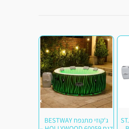
ST.MO
ג'קוזי מתנפח BESTWAY
דגם HOLLYWOOD 60059 –
דגם HAWAII AIRJET 60021