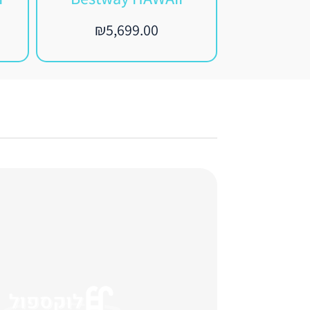
₪
5,699.00