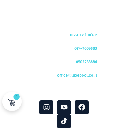
כתובת החנות
יהלום 1 עד הלום
משרדים
074-7009883
שירות לקוחות והזמנות
0505238884
כתובת דוא"ל
office@luxepool.co.il
עקבו אחרינו
0