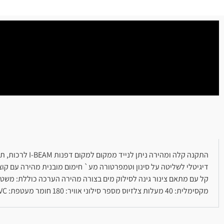
דיגיטלי לשליטה על סינון וטמפרטורה מע` חימום מובנית מהירה עם קוצב
מקסימלית: 40 מעלות צלזיוס מספר סילוני אוויר: 180 חומר מעטפת: TRI-TECH 3-PLY PVC – אפור מערכת בקרה: 220-240V 50Hz מחמם: 2060W יכולת חימום 1.5-2 מעלות צלזיוס בשעה עמידה בתקנים: CE/EMC/GS