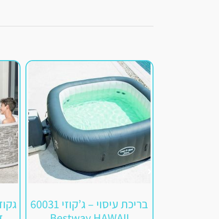
בריכת עיסוי – ג’קוזי 60031
Bestway HAWAII
דגם