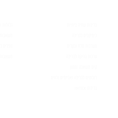
בריכות שחיה ביתיות
גלגלות וכ
כימיקלים לבריכה
משאבות 
מערכות מלח ובקרים
מפלים לב
ערכות בדיקה לבריכה
משאבות ל
קיט משאבה ומסנן
רובוטים לבריכה ואביזרים נלווים
בריכות INTEX