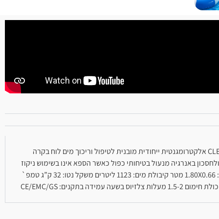
התקנה קלה ומהירה ניתן לנייד ממקום למקום דפנות I-BEAM לרכות, תמיכה, ויציבות מוגברת 180 סילוני אוויר רבי עוצמה AIRJET מערכת CLEARSOFT אלקטרומגנטית ייחודית מובנית לטיפול וריכוך מים לוח בקרה
לחסכון באנרגיה מנעול בטיחותי כפול כאשר הספא אינו בשימוש ניקוז
קל עם מתאם צינור גינה לסילוק מים בצורה מהירה הערכה כוללת: משטח הגנה, 2 פילטרים, ברומינטור צף ו- DVD הוראות התקנה מפרט טכני: מידות: 1.80X0.66 מטר קיבולת מים: 1123 ליטרים משקל נטו: 32 ק”ג טמפ`