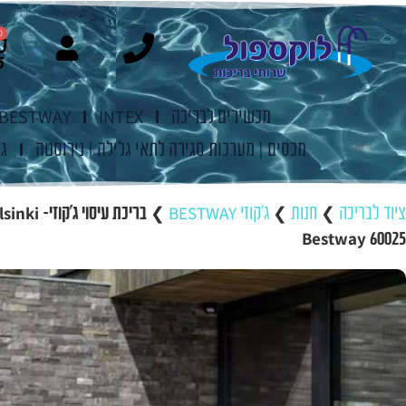
0
מכשירים לבריכה
INTEX
BESTWAY
מכסים | מערכות סגירה לתאי גלילה | נירוסטה
ג'
ציוד לבריכה
❯
חנות
❯
ג'קוזי BESTWAY
❯
60025 Bestway