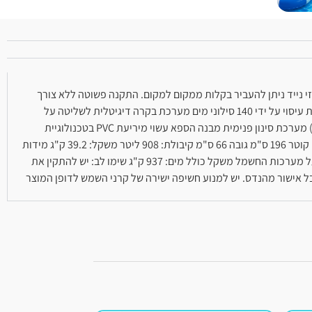
במחיר משתלם! ג'קוזי נייד ניתן להעביר בקלות ממקום למקום. התקנה פשוטה ללא צורך
בכלים. הג'קוזי כולל: תאורת LED צבעונית המופעלת ע"י שלט רחוק ב-7 צבעים שונים – ניתן לראות את האור דרך קירות הג'קוזי החצי שקופים. מערכת עיסוי על ידי 140 סילוני מים מערכת בקרה דיגיטלית לשליטה על
הטמפ' כיסוי מתנפח לשמירה על טמפ' המים קוצב זמן לחסכון באנרגיה חימום המים לטמפ' של עד 40 מעלות (עוצמת חימום של 1.5-2 מעלות בשעה) מערכת סינון פנימית מבנה הספא עשוי מיריעת PVC בטכנולוגיית
TRITECH עמידה בעלת 3 שכבות משאבת ניפוח חשמלית 4 כריות ראש פס תאורת LED כולל שלט רחוק 2 פילטר מסוג VI DVD הוראות התקנה מידות: קוטר 196 ס"מ גובה 66 ס"מ קיבולת: 908 ליטר משקל: 39.2 ק"ג מידות
אריזה: 78X56X57.5 ס"מ נתונים טכניים: מערכת בקרה: V220-240 Hz 50 עמידות בתקן: CE/EMC/GS אחריות: 6 חודשים על גוף הגקוזי 12 חודשים על מערכות החשמל משקל כולל מים: 937 ק"ג שימו לב: יש להתקין את
ל אישור מהנדס. יש למנוע חשיפה ישירה של קרני השמש לדופן המוצר