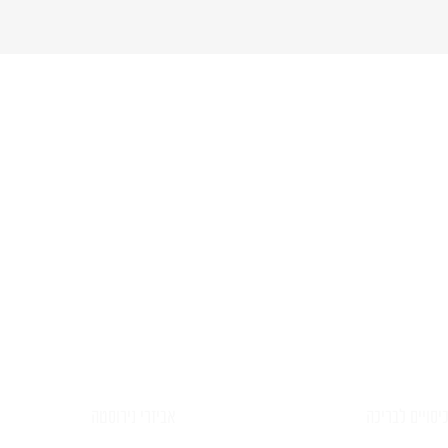
יש לכם שאלה?
פרטים ונציג יחזור אליכם בהקדם
יסויים לבריכה
אביזרי נירוסטה