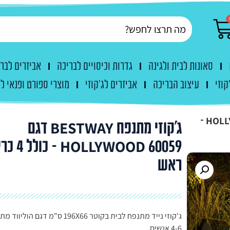
סאונות לבית ולגינה
גדרות וכיסויים לבריכה
אביזרים לבר
קוזי
עיצוב הבריכה
אביזרים לג'קוזי
מוצרי ספורט ופנאי לג
ג’קוזי מתנפח BESTWAY דגם HOLLYWOOD 60059 –
ג'קוזי מתנפח BESTWAY דגם
HOLLYWOOD 60059 –
ראש
ג'קוזי נייד מתנפח לבית בקוטר 196X66 ס"מ דגם הול
4-6 אנשים,