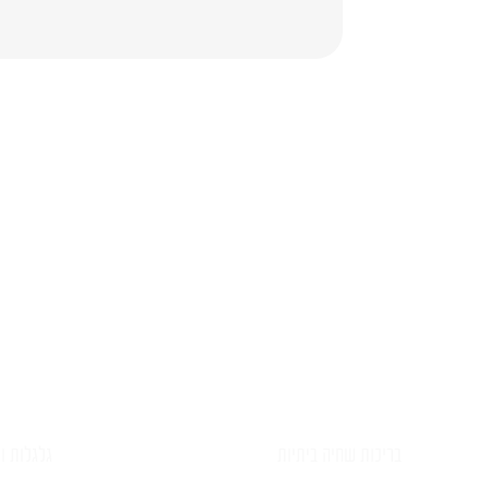
השאירו ל
בריכות שחיה ביתיות
גלגלות וכ