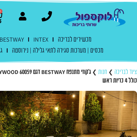
0
מכשירים לבריכה
INTEX
BESTWAY
מכסים | מערכות סגירה לתאי גלילה | נירוסטה
ג'
ציוד לבריכה
❯
חנות
❯
כולל 4 כריות ראש