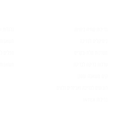
בריכות שחיה ביתיות
גלגלות וכ
כימיקלים לבריכה
משאבות 
מערכות מלח ובקרים
מפלים לב
ערכות בדיקה לבריכה
משאבות ל
קיט משאבה ומסנן
רובוטים לבריכה ואביזרים נלווים
בריכות INTEX