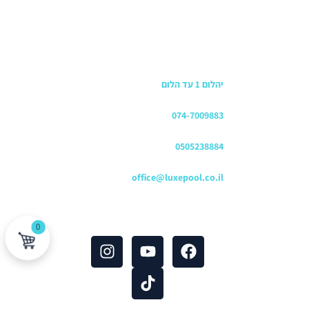
כתובת החנות
יהלום 1 עד הלום
משרדים
074-7009883
שירות לקוחות והזמנות
0505238884
כתובת דוא"ל
office@luxepool.co.il
עקבו אחרינו
0