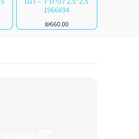
2.5*2.5 לפי מ"ר – דגם
1966694
₪
660.00