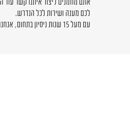
אתם מוזמנים ליצור איתנו קשר עוד ה
לכם מענה ושירות לכל הנדרש.
עם מעל 15 שנות ניסיון בתחום, אנחנו כאן לשירותכם.
יש לכם שאלה?
פרטים ונציג יחזור אליכם בהקדם