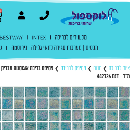
0
מכשירים לבריכה
INTEX
BESTWAY
מכסים | מערכות סגירה לתאי גלילה | נירוסטה
ג'
ציוד לבריכה
❯
חנות
❯
פסיפס לבריכה
❯
מ”ר – דגם 442326