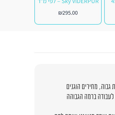
Sky VIDERPUR – לפי מ"ר
מ
₪
295.00
5.00
גבוה, מחירים הוגנים
 לעבודה ברמה הגבוהה