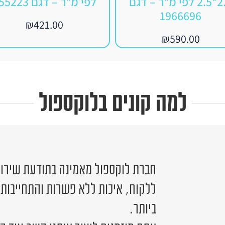
2.5*2.5 לפי מ"ר – דגם
לפי מ"ר – דגם 455223
1966696
₪
421.00
₪
590.00
למה קונים בלוקספול
חברת לוקספול מאמינה בתודעת שירות 
ללקוח, איכות ללא פשרות והתחייבות
ביותר.