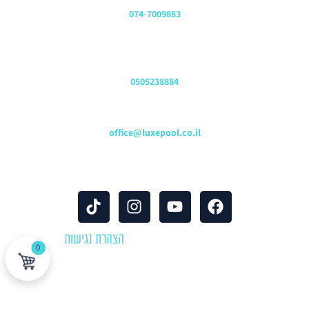
משרדים
074-7009883
שירות לקוחות והזמנות
0505238884
כתובת דוא"ל
office@luxepool.co.il
עקבו אחרינו
© כל הזכויות שמורות 2024 |
הצהרת נגישות
0
לוקספול שירותי בריכות | יבוא ושיווק אביזרים וציוד לבריכות שחייה