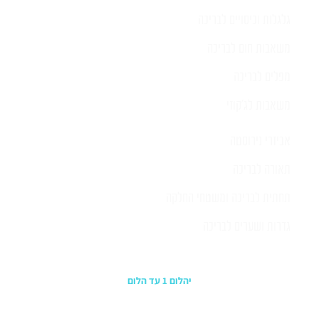
גלגלות וכיסויים לבריכה
משאבות חום לבריכה
מפלים לבריכה
משאבות לג'קוזי
אביזרי נירוסטה
תאורה לבריכה
תחתית לבריכה ומשטחי החלקה
גדרות ושערים לבריכה
כתובת החנות
יהלום 1 עד הלום