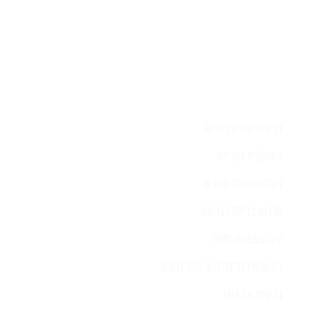
בריכות שחיה ביתיות
כימיקלים לבריכה
מערכות מלח ובקרים
ערכות בדיקה לבריכה
קיט משאבה ומסנן
רובוטים לבריכה ואביזרים נלווים
בריכות INTEX