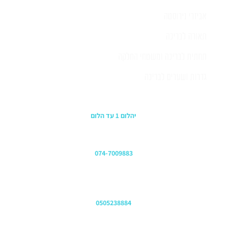
אביזרי נירוסטה
תאורה לבריכה
תחתית לבריכה ומשטחי החלקה
גדרות ושערים לבריכה
כתובת החנות
יהלום 1 עד הלום
משרדים
074-7009883
שירות לקוחות והזמנות
0505238884