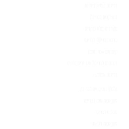
בריכות שחיה ביתיות
כימיקלים לבריכה
מערכות מלח ובקרים
ערכות בדיקה לבריכה
קיט משאבה ומסנן
רובוטים לבריכה ואביזרים נלווים
בריכות INTEX
גלגלות וכיסויים לבריכה
משאבות חום לבריכה
מפלים לבריכה
משאבות לג'קוזי