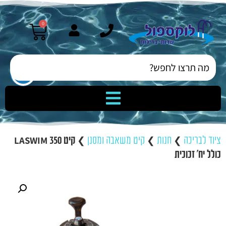
0
ציוד לבריכה
❯
חנות
❯
קיט משאבה ומסנן
❯
קיט 350 LASWIM
כולל יח' זכוכית