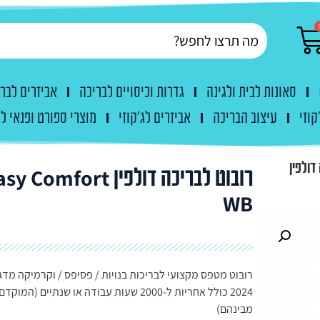
סאונות לבית ולגינה
גדרות וכיסויים לבריכה
אביזרים לבר
קוזי
עיצוב הבריכה
אביזרים לג'קוזי
מוצרי ספורט ופנאי לג
דולפין
רובוט לבריכה דולפין  Comfort
WB
רובוט מטפס מקצועי לבריכות בנויות / פסיפס / וקרמיקה מדג
2024 כולל אחריות ל-2000 שעות עבודה או שנתיים (המוקדם
מבינהם)