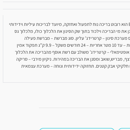
רובוט לבריכה דולפין Easy Comfort הכירו את הרובוט שישדרג לכם את איכות החיים בניקיון וצלילות מי הבריכה! רובוט לבריכה דולפין Easy Comfort הוא רובוט בריכה נוח לתפעול ואחזקה, מיועד לבריכות עיליות וידידותי
ת מי הבריכה וילכוד בתוך שק הסינון את הלכלוך כולו, מלכלוך גס
ודה – 2.5 שעות אורך כבל – 15 מטר טיפוס על קיר – רק בקיר ישר ללא מדרך רגל מיועד לבריכות – PVC , פיברגלאס מערכת סינון – קרטרידג’ עליון. סוג מברשת – מברשת פעילה
המסתובבת פי שניים ממהירות הרובוט ומקרצפת את משטח הבריכה. מערכת צג חכם – מאפשר כיוון טיימר לעבודה שבועית אוטומטית מתאים לבריכות – עד 10 מטר אחריות – 24 חודשים משקל – 9.9 ק”ג תפקוד אמין
וך אופטימאלי – קרטרידג’ משולב עם רשת אוסף מהבריכה את הלכלוך
ף, מבריש,שואב ומסנן את הבריכה במהירות. ניקיון מירבי – סריקה
 חלקיקי אבק קטנים. תחזוקה ידידותית ונוחה – מערכת עצמאית