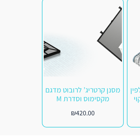
פין
מסנן קרטריג’ לרובוט מדגם
זוג מברשות
לניקוי
מקסימוס וסדרת M
לרו
9.00
₪
420.00