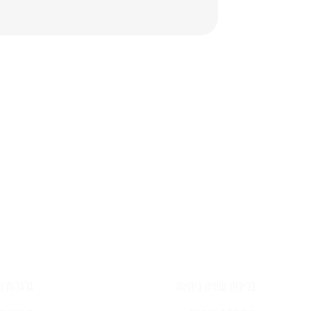
השאירו ל
בריכות שחיה ביתיות
גלגלות וכ