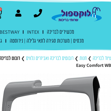
0
מכשירים לבריכה
INTEX
BESTWAY
מכסים | מערכות סגירה לתאי גלילה | נירוסטה
ג'
ציוד לבריכה
❯
חנות
❯
רובוטים לבריכה ואביזרים נלווים
❯
רובוט לבריכה 
Easy Comfort WB