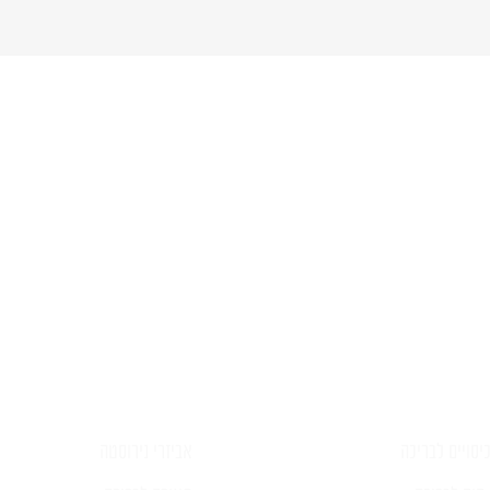
יש לכם שאלה?
פרטים ונציג יחזור אליכם בהקדם
יסויים לבריכה
אביזרי נירוסטה