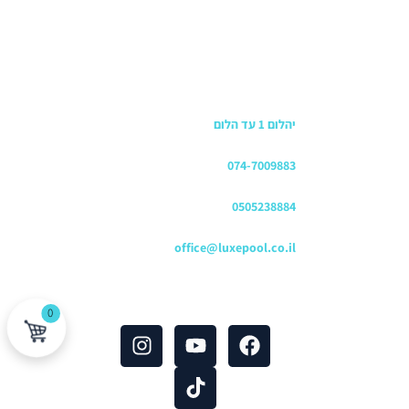
כתובת החנות
יהלום 1 עד הלום
משרדים
074-7009883
שירות לקוחות והזמנות
0505238884
כתובת דוא"ל
office@luxepool.co.il
עקבו אחרינו
0