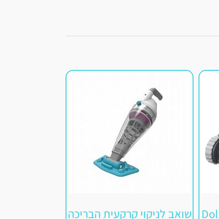
יכה Dolphin
שואב לניקוי קרקעית הבריכה
רובוט שוא