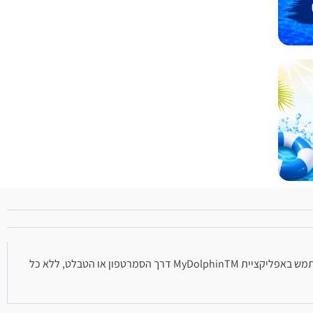
תוצאות ניקוי בריכה ללא פשרות, עם חוייה יוצאת דופן של קלות שמוש. ניתן לשלוט במכשיר ה- דולפין S400 דרך ספק כח רב-תכליתי או לחלופין להשתמש באפליקציית MyDolphinTM דרך הסמרטפון או הטבלט, ללא כל