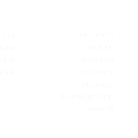
בריכות שחיה ביתיות
גלגלות וכ
כימיקלים לבריכה
משאבות 
מערכות מלח ובקרים
מפלים לב
ערכות בדיקה לבריכה
משאבות ל
קיט משאבה ומסנן
רובוטים לבריכה ואביזרים נלווים
בריכות INTEX