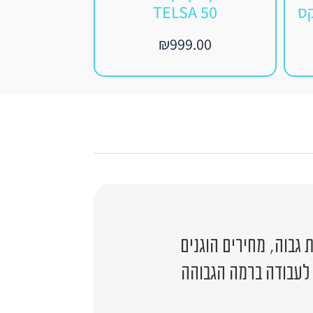
50 TELSA
BESTWAY דגם 58665
9.00
₪
999.00
גבוה, מחירים הוגנים
 לעבודה ברמה הגבוהה