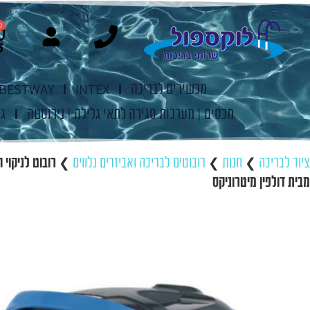
0
מכשירים לבריכה
INTEX
BESTWAY
מכסים | מערכות סגירה לתאי גלילה | נירוסטה
ג'
ציוד לבריכה
❯
חנות
❯
רובוטים לבריכה ואביזרים נלווים
❯
מבית דולפין מיטרוניקס