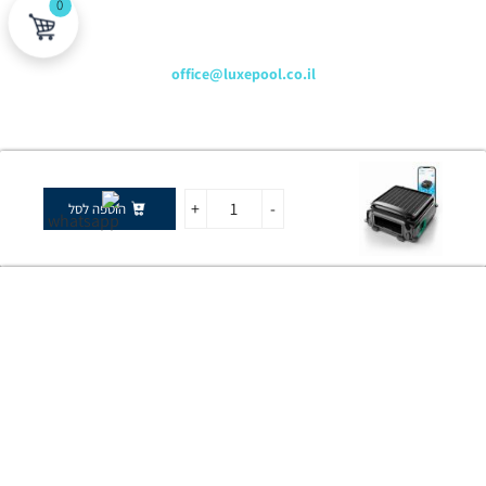
0
כתובת דוא"ל
office@luxepool.co.il
עקבו אחרינו
+
-
הוספה לסל
© כל הזכויות שמורות 2024 |
הצהרת נגישות
לוקספול שירותי בריכות | יבוא ושיווק אביזרים וציוד לבריכות שחייה
מדיניות פרטיות
|
תנאי שימוש
X
מחובר/ת