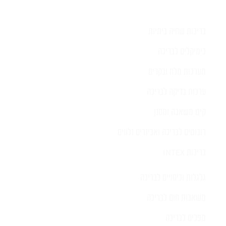
בריכות שחיה ביתיות
כימיקלים לבריכה
מערכות מלח ובקרים
ערכות בדיקה לבריכה
קיט משאבה ומסנן
רובוטים לבריכה ואביזרים נלווים
בריכות INTEX
גלגלות וכיסויים לבריכה
משאבות חום לבריכה
מפלים לבריכה