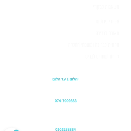
משאבות לג'קוזי
אביזרי נירוסטה
תאורה לבריכה
תחתית לבריכה ומשטחי החלקה
גדרות ושערים לבריכה
כתובת החנות
יהלום 1 עד הלום
משרדים
074-7009883
שירות לקוחות והזמנות
0505238884