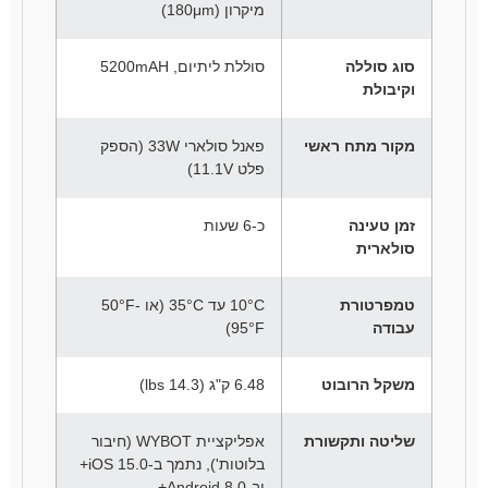
מיקרון (180μm)
סוג סוללה
סוללת ליתיום, 5200mAH
וקיבולת
מקור מתח ראשי
פאנל סולארי 33W (הספק
פלט 11.1V)
זמן טעינה
כ-6 שעות
סולארית
טמפרטורת
10°C עד 35°C (או 50°F-
עבודה
95°F)
משקל הרובוט
6.48 ק"ג (14.3 lbs)
שליטה ותקשורת
אפליקציית WYBOT (חיבור
בלוטות'), נתמך ב-iOS 15.0+
וב-Android 8.0+