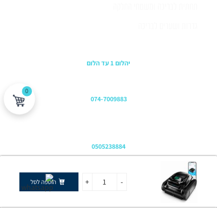
תחתית לבריכה ומשטחי החלקה
גדרות ושערים לבריכה
כתובת החנות
יהלום 1 עד הלום
משרדים
0
074-7009883
שירות לקוחות והזמנות
0505238884
כתובת דוא"ל
+
-
הוספה לסל
office@luxepool.co.il
עקבו אחרינו