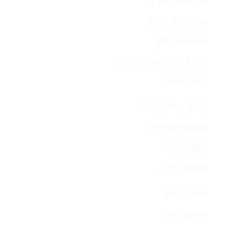
מערכות מלח ובקרים
ערכות בדיקה לבריכה
קיט משאבה ומסנן
רובוטים לבריכה ואביזרים נלווים
בריכות INTEX
גלגלות וכיסויים לבריכה
משאבות חום לבריכה
מפלים לבריכה
משאבות לג'קוזי
אביזרי נירוסטה
תאורה לבריכה