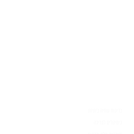
יש לכם שאלה?
השאירו לפרטים ונציג יחזור אליכם
בהקדם
בריכות שחיה ביתיות
כימיקלים לבריכה