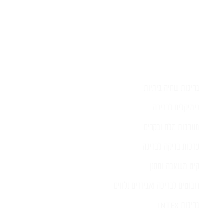
בריכות שחיה ביתיות
כימיקלים לבריכה
מערכות מלח ובקרים
ערכות בדיקה לבריכה
קיט משאבה ומסנן
רובוטים לבריכה ואביזרים נלווים
בריכות INTEX