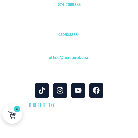
074-7009883
שירות לקוחות והזמנות
0505238884
כתובת דוא"ל
office@luxepool.co.il
עקבו אחרינו
© כל הזכויות שמורות 2024 |
הצהרת נגישות
0
לוקספול שירותי בריכות | יבוא ושיווק אביזרים וציוד לבריכות שחייה