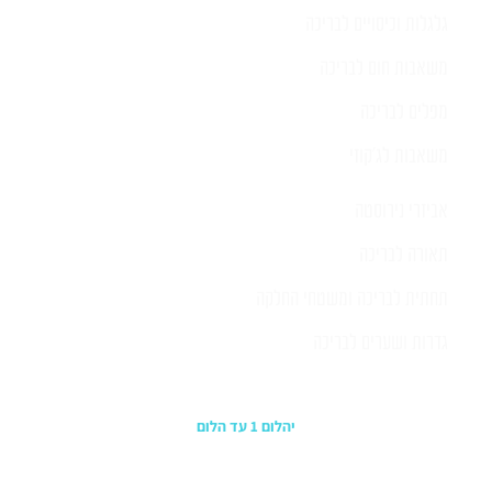
גלגלות וכיסויים לבריכה
משאבות חום לבריכה
מפלים לבריכה
משאבות לג'קוזי
אביזרי נירוסטה
תאורה לבריכה
תחתית לבריכה ומשטחי החלקה
גדרות ושערים לבריכה
כתובת החנות
יהלום 1 עד הלום
משרדים