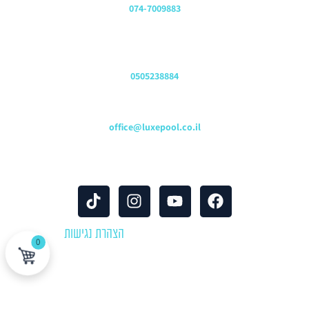
074-7009883
שירות לקוחות והזמנות
0505238884
כתובת דוא"ל
office@luxepool.co.il
עקבו אחרינו
© כל הזכויות שמורות 2024 |
הצהרת נגישות
0
לוקספול שירותי בריכות | יבוא ושיווק אביזרים וציוד לבריכות שחייה