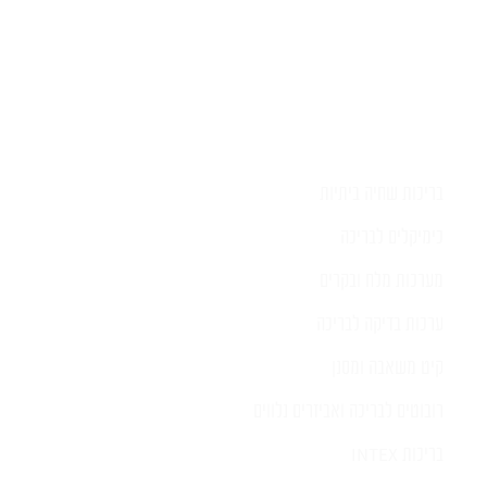
בריכות שחיה ביתיות
כימיקלים לבריכה
מערכות מלח ובקרים
ערכות בדיקה לבריכה
קיט משאבה ומסנן
רובוטים לבריכה ואביזרים נלווים
בריכות INTEX