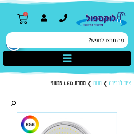
0
ציוד לבריכה
❯
חנות
❯
מנורת LED צבעוני