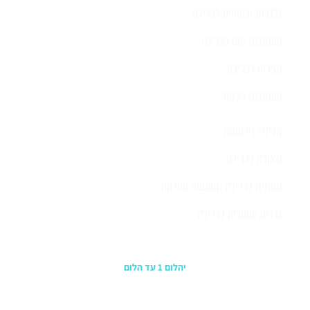
גלגלות וכיסויים לבריכה
משאבות חום לבריכה
מפלים לבריכה
משאבות לג'קוזי
אביזרי נירוסטה
תאורה לבריכה
תחתית לבריכה ומשטחי החלקה
גדרות ושערים לבריכה
כתובת החנות
יהלום 1 עד הלום
משרדים