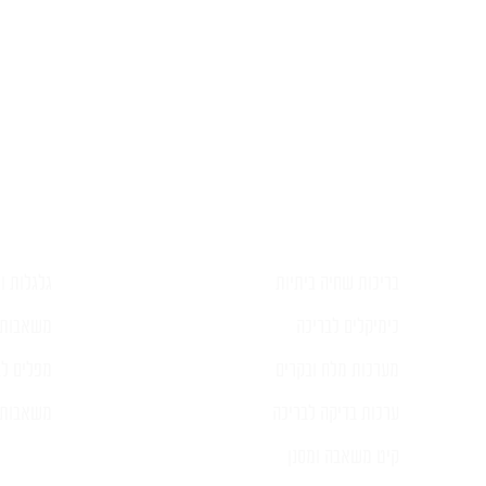
השאירו ל
בריכות שחיה ביתיות
גלגלות וכ
כימיקלים לבריכה
משאבות 
מערכות מלח ובקרים
מפלים לב
ערכות בדיקה לבריכה
משאבות ל
קיט משאבה ומסנן