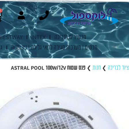
0
מכשירים לבריכה
INTEX
BESTWAY
מכסים | מערכות סגירה לתאי גלילה | נירוסטה
ג'
ציוד לבריכה
❯
חנות
❯
פנס שטוח ASTRAL POOL 100W/12V