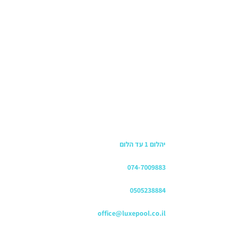
כתובת החנות
יהלום 1 עד הלום
משרדים
074-7009883
שירות לקוחות והזמנות
0505238884
כתובת דוא"ל
office@luxepool.co.il