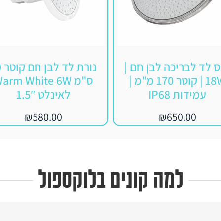
 לד לבריכה לבן חם |
נורת
18W | קוטר 170 מ"מ |
ס"מ arm White 6W
עמידות IP68
לאינלט ‎1.5″‎
₪
580.00
₪
650.00
למה קונים בלוקספול