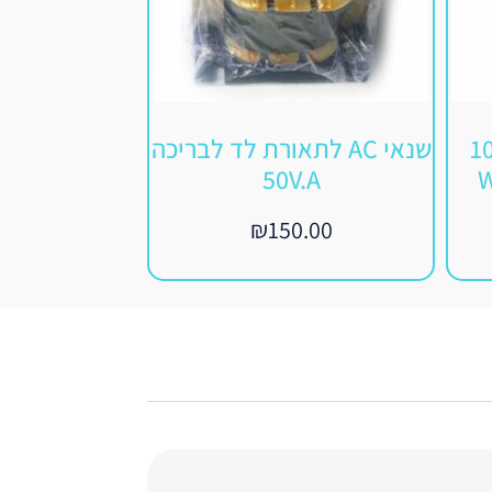
 לד לבן חם קוטר 10
שנאי AC לתאורת לד לבריכה
W
50V.A
OL
₪
150.00
5.00